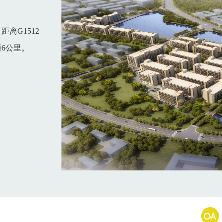
，距离
G1512
6公里。