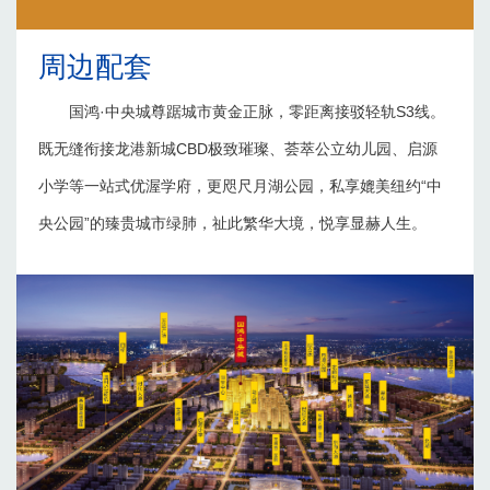
周边配套
国鸿·中央城尊踞城市黄金正脉，零距离接驳轻轨S3线。
既无缝衔接龙港新城CBD极致璀璨、荟萃公立幼儿园、启源
小学等一站式优渥学府，更咫尺月湖公园，私享媲美纽约“中
央公园”的臻贵城市绿肺，祉此繁华大境，悦享显赫人生。