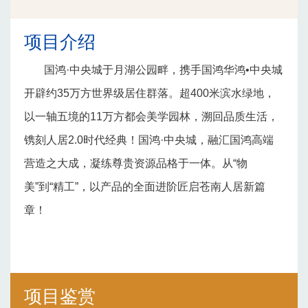
项目介绍
国鸿·中央城于月湖公园畔，携手国鸿华鸿•中央城
开辟约35万方世界级居住群落。超400米滨水绿地，
以一轴五境的11万方都会美学园林，溯回品质生活，
镌刻人居2.0时代经典！国鸿·中央城，融汇国鸿高端
营造之大成，凝练尊贵资源品格于一体。从“物
美”到“精工”，以产品的全面进阶匠启苍南人居新篇
章！
项目鉴赏