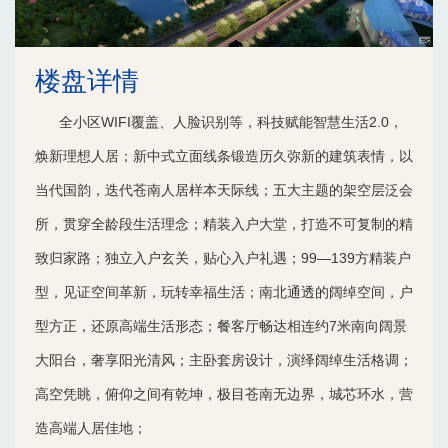
楼盘详情
全小区WIFI覆盖、人脸识别等，科技赋能智慧生活2.0，
焕新理想人居；新中式立面线条锻造历久弥新的建筑表情，以
当代国韵，迭代苍南人居样本天际线；五大主题的架空层泛会
所，贯穿全龄段生活理念；精装入户大堂，打造不可复制的精
致归家路；独立入户玄关，贴心入户礼遇；99—139方精装户
型，见证空间革新，玩转幸福生活；南北通透的阔绰空间，户
型方正，还原高端生活形态；餐客厅畅达相连约7米南向阔景
大阳台，奢享阳光清风；主卧套房设计，演绎阔绰生活格调；
高空凭眺，俯仰之间有乾坤，极目苍南无边界，城芯环水，营
造高端人居佳地；